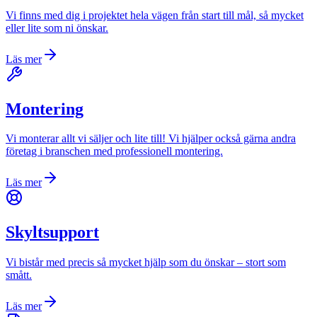
Vi finns med dig i projektet hela vägen från start till mål, så mycket
eller lite som ni önskar.
Läs mer
Montering
Vi monterar allt vi säljer och lite till! Vi hjälper också gärna andra
företag i branschen med professionell montering.
Läs mer
Skyltsupport
Vi bistår med precis så mycket hjälp som du önskar – stort som
smått.
Läs mer