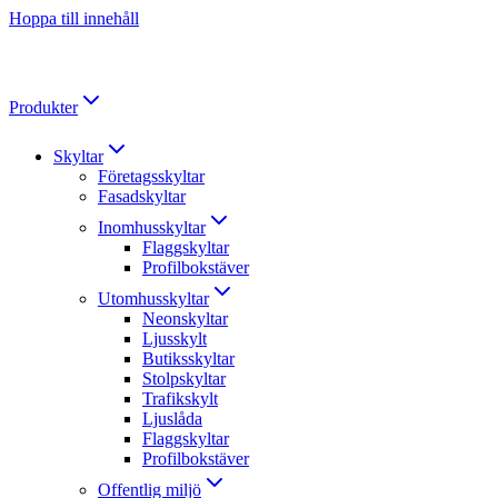
Hoppa till innehåll
Produkter
Skyltar
Företagsskyltar
Fasadskyltar
Inomhusskyltar
Flaggskyltar
Profilbokstäver
Utomhusskyltar
Neonskyltar
Ljusskylt
Butiksskyltar
Stolpskyltar
Trafikskylt
Ljuslåda
Flaggskyltar
Profilbokstäver
Offentlig miljö