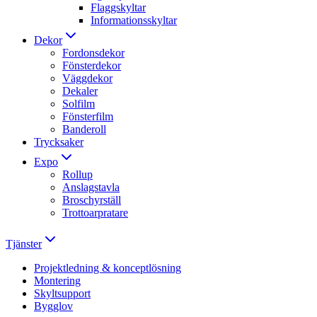
Flaggskyltar
Informationsskyltar
Dekor
Fordonsdekor
Fönsterdekor
Väggdekor
Dekaler
Solfilm
Fönsterfilm
Banderoll
Trycksaker
Expo
Rollup
Anslagstavla
Broschyrställ
Trottoarpratare
Tjänster
Projektledning & konceptlösning
Montering
Skyltsupport
Bygglov