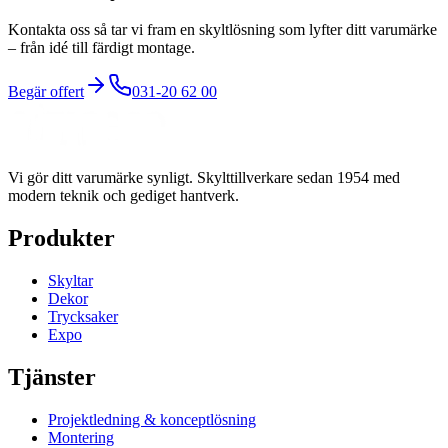
Kontakta oss så tar vi fram en skyltlösning som lyfter ditt varumärke
– från idé till färdigt montage.
Begär offert
031-20 62 00
Vi gör ditt varumärke synligt
. Skylttillverkare sedan
1954
med
modern teknik och gediget hantverk.
Produkter
Skyltar
Dekor
Trycksaker
Expo
Tjänster
Projektledning & konceptlösning
Montering