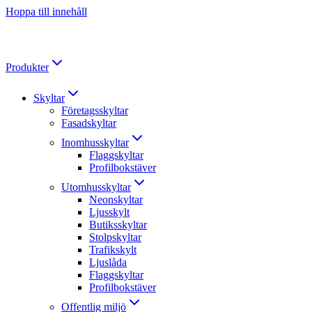
Hoppa till innehåll
Produkter
Skyltar
Företagsskyltar
Fasadskyltar
Inomhusskyltar
Flaggskyltar
Profilbokstäver
Utomhusskyltar
Neonskyltar
Ljusskylt
Butiksskyltar
Stolpskyltar
Trafikskylt
Ljuslåda
Flaggskyltar
Profilbokstäver
Offentlig miljö