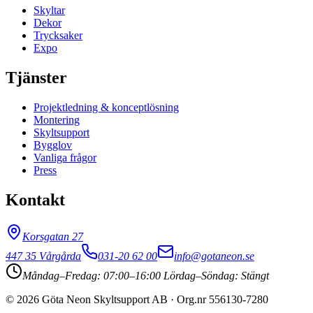
Skyltar
Dekor
Trycksaker
Expo
Tjänster
Projektledning & konceptlösning
Montering
Skyltsupport
Bygglov
Vanliga frågor
Press
Kontakt
Korsgatan 27
447 35
Vårgårda
031-20 62 00
info@gotaneon.se
Måndag–Fredag: 07:00–16:00 Lördag–Söndag: Stängt
©
2026
Göta Neon Skyltsupport AB
· Org.nr
556130-7280