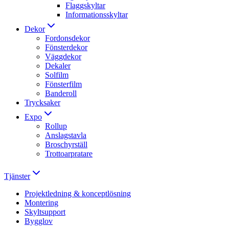
Flaggskyltar
Informationsskyltar
Dekor
Fordonsdekor
Fönsterdekor
Väggdekor
Dekaler
Solfilm
Fönsterfilm
Banderoll
Trycksaker
Expo
Rollup
Anslagstavla
Broschyrställ
Trottoarpratare
Tjänster
Projektledning & konceptlösning
Montering
Skyltsupport
Bygglov